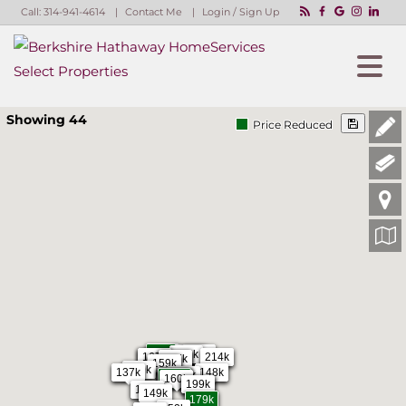
Call:
314-941-4614
Contact Me
Login / Sign Up
Login
Sign Up
Showing 44
Price Reduced
154k
275k
179k
249k
214k
154k
167k
129k
177k
159k
159k
199k
137k
148k
207k
149k
169k
169k
174k
160k
180k
199k
162k
149k
179k